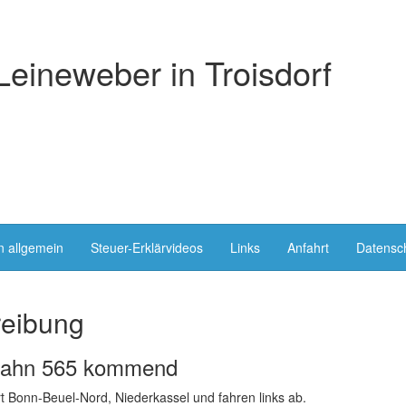
Leineweber in Troisdorf
n allgemein
Steuer-Erklärvideos
Links
Anfahrt
Datensc
eibung
bahn 565 kommend
t Bonn-Beuel-Nord, Niederkassel und fahren links ab.