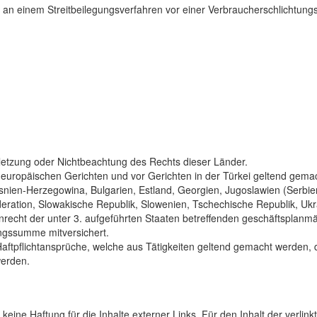
 an einem Streitbeilegungsverfahren vor einer Verbraucherschlichtung
rletzung oder Nichtbeachtung des Rechts dieser Länder.
or europäischen Gerichten und vor Gerichten in der Türkei geltend ge
nien-Herzegowina, Bulgarien, Estland, Georgien, Jugoslawien (Serbien
ation, Slowakische Republik, Slowenien, Tschechische Republik, Ukr
recht der unter 3. aufgeführten Staaten betreffenden geschäftsplanmäß
ngssumme mitversichert.
 Haftpflichtansprüche, welche aus Tätigkeiten geltend gemacht werden
werden.
 keine Haftung für die Inhalte externer Links. Für den Inhalt der verlin